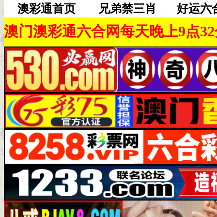
澳彩通首页
兄弟禁三肖
好运六
澳门澳彩通六合网每天晚上9点3