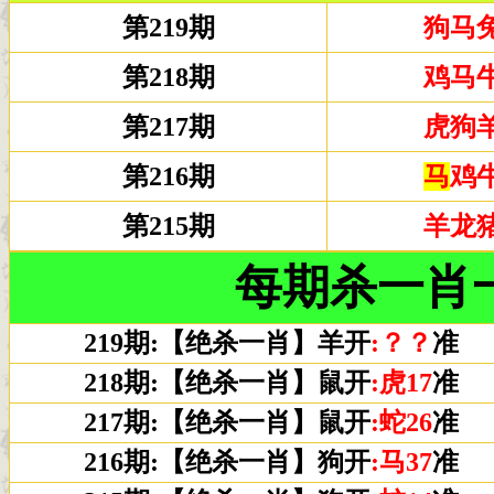
第219期
狗马
第218期
鸡马
第217期
虎狗
第216期
马
鸡
第215期
羊龙
每期杀一肖
219期:【绝杀一肖】羊开
:？？
准
218期:【绝杀一肖】鼠开
:虎17
准
217期:【绝杀一肖】鼠开
:蛇26
准
216期:【绝杀一肖】狗开
:马37
准