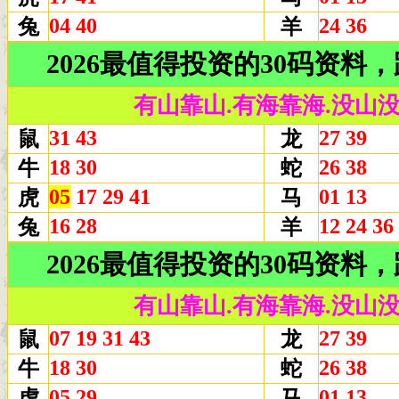
04 40
24 36
兔
羊
2026最值得投资的30码资
有山靠山.有海靠海.没山
31 43
27 39
鼠
龙
18 30
26 38
牛
蛇
05
17 29 41
01 13
虎
马
16 28
12 24 36
兔
羊
2026最值得投资的30码资
有山靠山.有海靠海.没山
07 19 31 43
27 39
鼠
龙
18 30
26 38
牛
蛇
05 29
01 13
虎
马