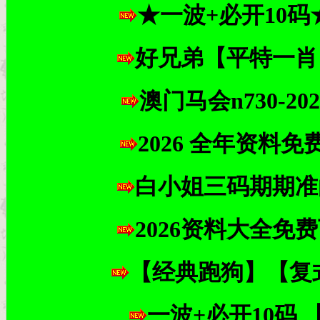
★一波+必开10
好兄弟【平特一肖
澳门马会n730-
2026 全年资料
白小姐三码期期准
2026资料大全
【经典跑狗】【复
一波+必开10码