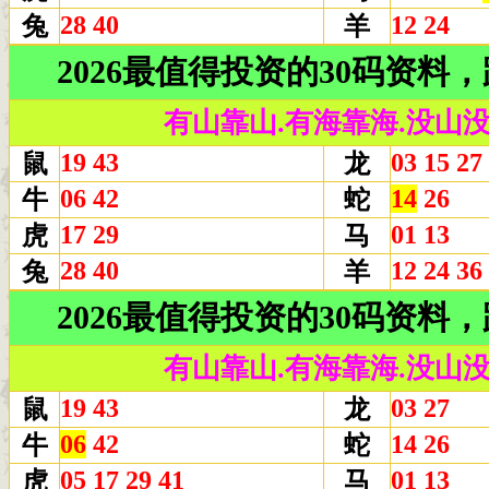
28 40
12 24
兔
羊
2026最值得投资的30码资
有山靠山.有海靠海.没山
19 43
03 15 27
鼠
龙
06 42
14
26
牛
蛇
17 29
01 13
虎
马
28 40
12 24 36
兔
羊
2026最值得投资的30码资
有山靠山.有海靠海.没山
19 43
03 27
鼠
龙
06
42
14 26
牛
蛇
05 17 29 41
01 13
虎
马