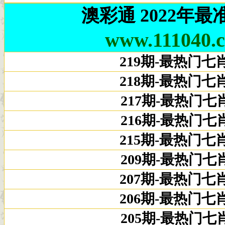
澳彩通 2022年最
www.111040.
219期-最热门七
218期-最热门七
217期-最热门七
216期-最热门七
215期-最热门七
209期-最热门七
207期-最热门七
206期-最热门七
205期-最热门七