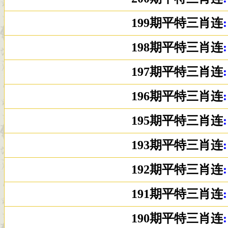
199期平特三肖连
198期平特三肖连
197期平特三肖连
196期平特三肖连
195期平特三肖连
193期平特三肖连
192期平特三肖连
191期平特三肖连
190期平特三肖连