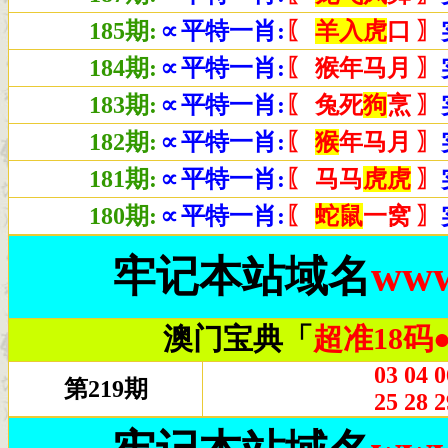
185期:
∝平特一肖:
〖
羊入虎
口 〗
184期:
∝平特一肖:
〖
猴年马月 〗
183期:
∝平特一肖:
〖
兔死
狗
烹 〗
182期:
∝平特一肖:
〖
猴
年马月 〗
181期:
∝平特一肖:
〖
马马
虎虎
〗
180期:
∝平特一肖:
〖
蛇鼠
一窝 〗
牢记本站域名
www
澳门宝典「
超准18码
03 04 0
第219期
25 28 2