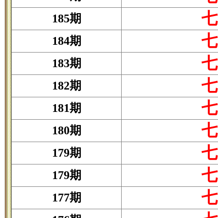
185期
184期
183期
182期
181期
180期
179期
179期
177期