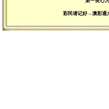
第一良心
彩民请记好→澳彩通