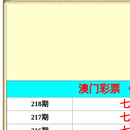
澳门彩票 
218期
217期