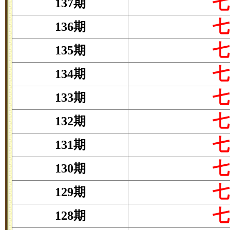
137期
136期
135期
134期
133期
132期
131期
130期
129期
128期