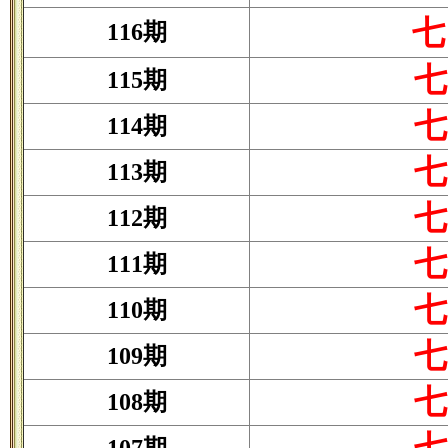
七
116期
115期
114期
113期
112期
111期
110期
109期
108期