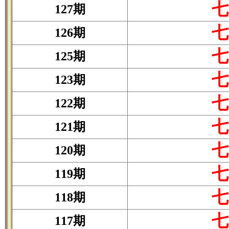
127期
126期
125期
123期
122期
121期
120期
119期
118期
117期